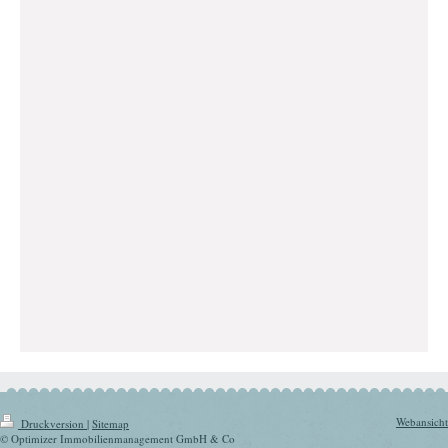
Webansicht
Druckversion
|
Sitemap
© Optimizer Immobilienmanagement GmbH & Co